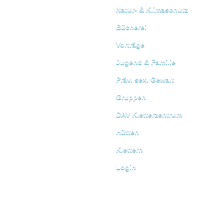
Natur- & Klimaschutz
Bücherei
Vorträge
Jugend & Familie
Präv. sex. Gewalt
Gruppen
DAV Kletterzentrum
Hütten
Klettern
Login