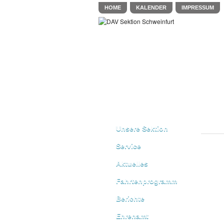
HOME
KALENDER
IMPRESSUM
Unsere Sektion
Service
Aktuelles
Fahrtenprogramm
Berichte
Ehrenamt