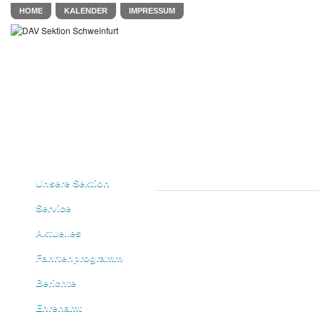
HOME
KALENDER
IMPRESSUM
Unsere Sektion
Service
Aktuelles
Fahrtenprogramm
Berichte
Ehrenamt