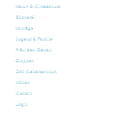
Natur- & Klimaschutz
Bücherei
Vorträge
Jugend & Familie
Präv. sex. Gewalt
Gruppen
DAV Kletterzentrum
Hütten
Klettern
Login