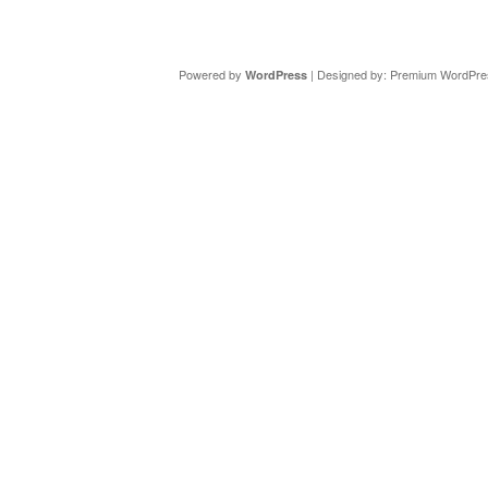
Copyright ©
DAV Sektion Schweinfurt
- Wir informieren ü
Powered by
| Designed by:
Premium WordPre
WordPress