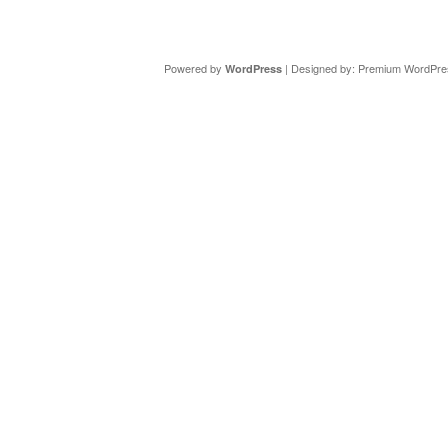
Copyright ©
DAV Sektion Schweinfurt
- Wir informieren ü
Powered by
| Designed by:
Premium WordPre
WordPress