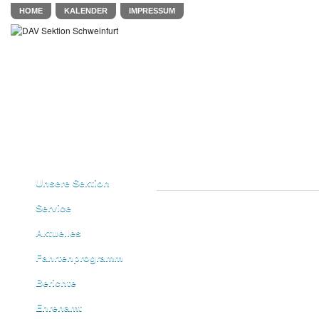
HOME
KALENDER
IMPRESSUM
Unsere Sektion
Service
Aktuelles
Fahrtenprogramm
Berichte
Ehrenamt