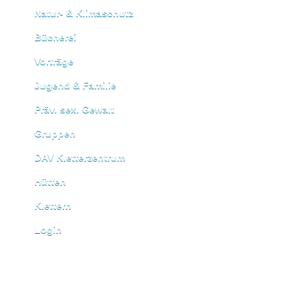
Natur- & Klimaschutz
Bücherei
Vorträge
Jugend & Familie
Präv. sex. Gewalt
Gruppen
DAV Kletterzentrum
Hütten
Klettern
Login