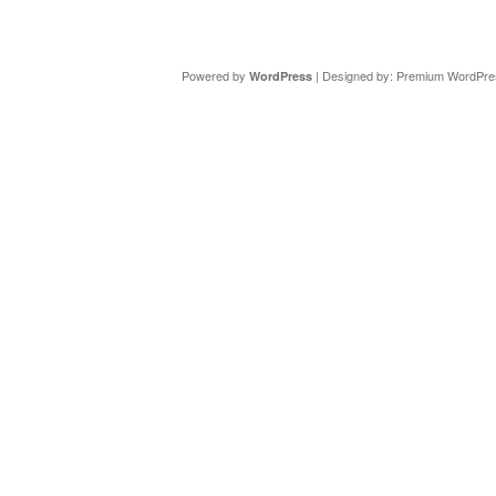
Copyright ©
DAV Sektion Schweinfurt
- Wir informieren ü
Powered by
| Designed by:
Premium WordPre
WordPress