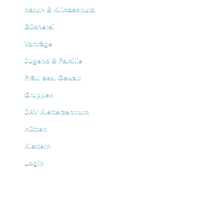
Natur- & Klimaschutz
Bücherei
Vorträge
Jugend & Familie
Präv. sex. Gewalt
Gruppen
DAV Kletterzentrum
Hütten
Klettern
Login