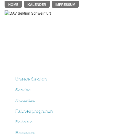
HOME
KALENDER
IMPRESSUM
Unsere Sektion
Service
Aktuelles
Fahrtenprogramm
Berichte
Ehrenamt