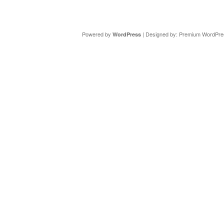
Copyright ©
DAV Sektion Schweinfurt
- Wir informieren ü
Powered by
| Designed by:
Premium WordPre
WordPress