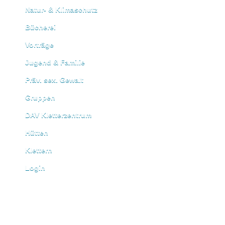
Natur- & Klimaschutz
Bücherei
Vorträge
Jugend & Familie
Präv. sex. Gewalt
Gruppen
DAV Kletterzentrum
Hütten
Klettern
Login