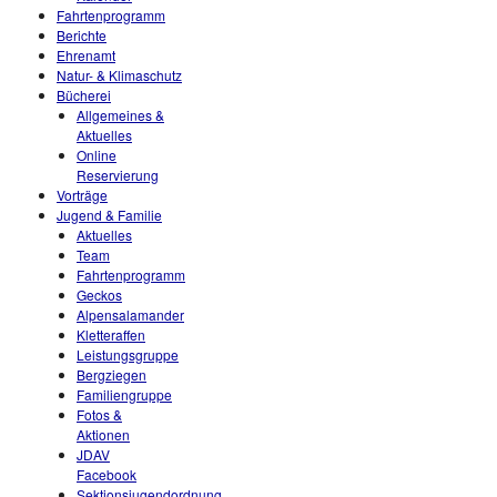
Fahrtenprogramm
Berichte
Ehrenamt
Natur- & Klimaschutz
Bücherei
Allgemeines &
Aktuelles
Online
Reservierung
Vorträge
Jugend & Familie
Aktuelles
Team
Fahrtenprogramm
Geckos
Alpensalamander
Kletteraffen
Leistungsgruppe
Bergziegen
Familiengruppe
Fotos &
Aktionen
JDAV
Facebook
Sektionsjugendordnung