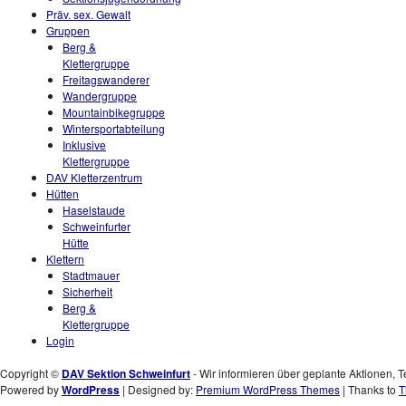
Präv. sex. Gewalt
Gruppen
Berg &
Klettergruppe
Freitagswanderer
Wandergruppe
Mountainbikegruppe
Wintersportabteilung
Inklusive
Klettergruppe
DAV Kletterzentrum
Hütten
Haselstaude
Schweinfurter
Hütte
Klettern
Stadtmauer
Sicherheit
Berg &
Klettergruppe
Login
Copyright ©
DAV Sektion Schweinfurt
- Wir informieren über geplante Aktionen, T
Powered by
WordPress
| Designed by:
Premium WordPress Themes
| Thanks to
T