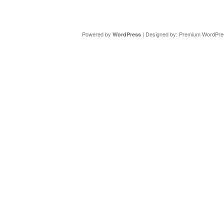
Copyright ©
DAV Sektion Schweinfurt
- Wir informieren ü
Powered by
| Designed by:
Premium WordPre
WordPress