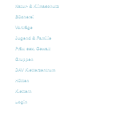
Natur- & Klimaschutz
Bücherei
Vorträge
Jugend & Familie
Präv. sex. Gewalt
Gruppen
DAV Kletterzentrum
Hütten
Klettern
Login