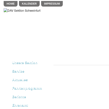
HOME
KALENDER
IMPRESSUM
Unsere Sektion
Service
Aktuelles
Fahrtenprogramm
Berichte
Ehrenamt