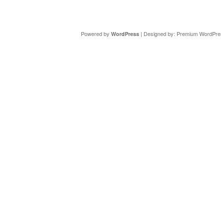
Copyright ©
DAV Sektion Schweinfurt
- Wir informieren ü
Powered by
| Designed by:
Premium WordPre
WordPress