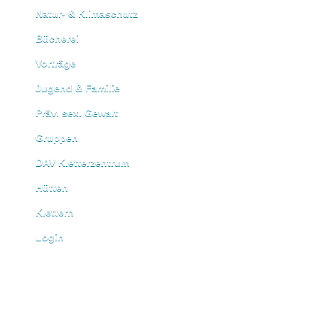
Natur- & Klimaschutz
Bücherei
Vorträge
Jugend & Familie
Präv. sex. Gewalt
Gruppen
DAV Kletterzentrum
Hütten
Klettern
Login