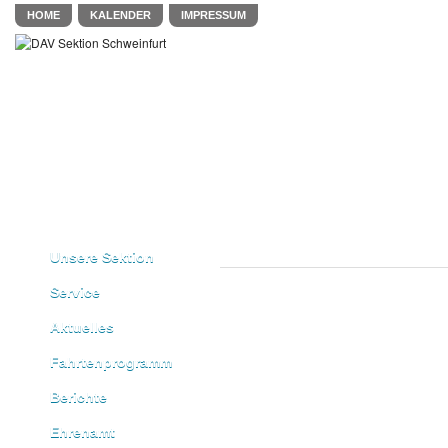
HOME
KALENDER
IMPRESSUM
Unsere Sektion
Service
Aktuelles
Fahrtenprogramm
Berichte
Ehrenamt