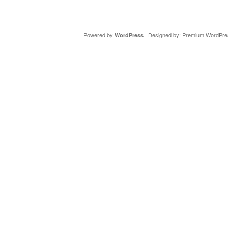
Copyright ©
DAV Sektion Schweinfurt
- Wir informieren ü
Powered by
| Designed by:
Premium WordPre
WordPress