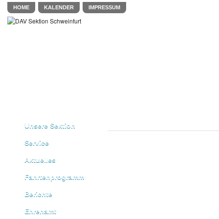
HOME
KALENDER
IMPRESSUM
Unsere Sektion
Service
Aktuelles
Fahrtenprogramm
Berichte
Ehrenamt