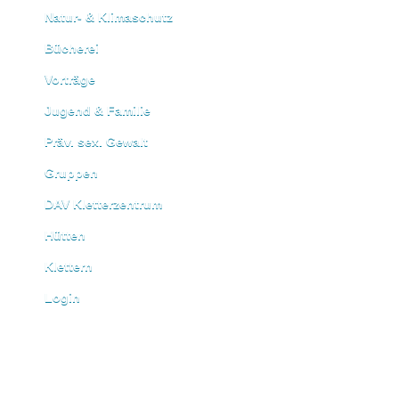
Natur- & Klimaschutz
Bücherei
Vorträge
Jugend & Familie
Präv. sex. Gewalt
Gruppen
DAV Kletterzentrum
Hütten
Klettern
Login