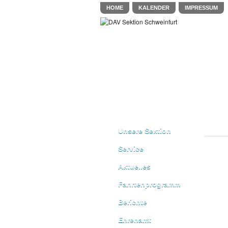
HOME
KALENDER
IMPRESSUM
Unsere Sektion
Service
Aktuelles
Fahrtenprogramm
Berichte
Ehrenamt