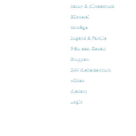
Natur- & Klimaschutz
Bücherei
Vorträge
Jugend & Familie
Präv. sex. Gewalt
Gruppen
DAV Kletterzentrum
Hütten
Klettern
Login