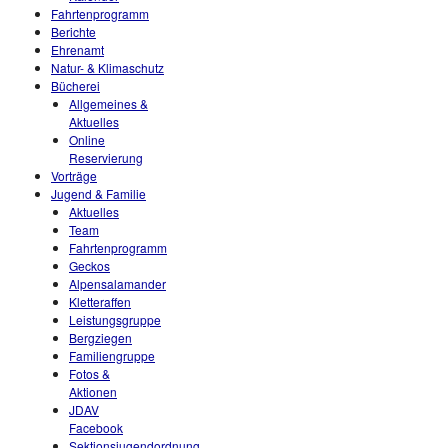
Fahrtenprogramm
Berichte
Ehrenamt
Natur- & Klimaschutz
Bücherei
Allgemeines &
Aktuelles
Online
Reservierung
Vorträge
Jugend & Familie
Aktuelles
Team
Fahrtenprogramm
Geckos
Alpensalamander
Kletteraffen
Leistungsgruppe
Bergziegen
Familiengruppe
Fotos &
Aktionen
JDAV
Facebook
Sektionsjugendordnung