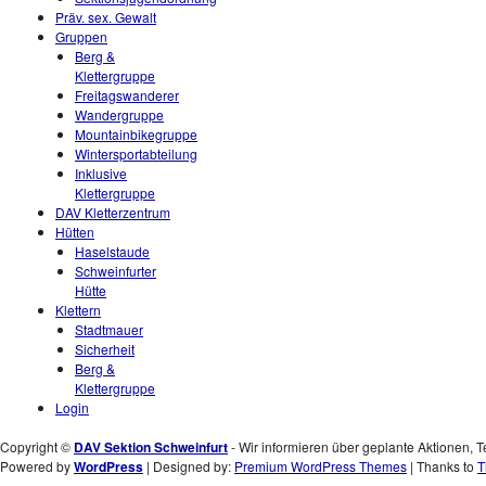
Präv. sex. Gewalt
Gruppen
Berg &
Klettergruppe
Freitagswanderer
Wandergruppe
Mountainbikegruppe
Wintersportabteilung
Inklusive
Klettergruppe
DAV Kletterzentrum
Hütten
Haselstaude
Schweinfurter
Hütte
Klettern
Stadtmauer
Sicherheit
Berg &
Klettergruppe
Login
Copyright ©
DAV Sektion Schweinfurt
- Wir informieren über geplante Aktionen, T
Powered by
WordPress
| Designed by:
Premium WordPress Themes
| Thanks to
T