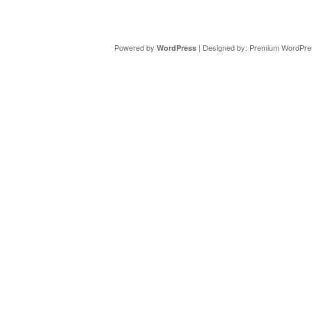
Copyright ©
DAV Sektion Schweinfurt
- Wir informieren ü
Powered by
| Designed by:
Premium WordPre
WordPress