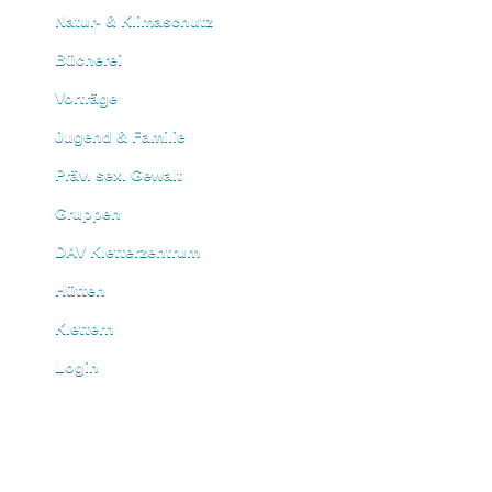
Natur- & Klimaschutz
Bücherei
Vorträge
Jugend & Familie
Präv. sex. Gewalt
Gruppen
DAV Kletterzentrum
Hütten
Klettern
Login