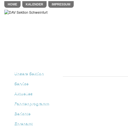
HOME
KALENDER
IMPRESSUM
Unsere Sektion
Service
Aktuelles
Fahrtenprogramm
Berichte
Ehrenamt