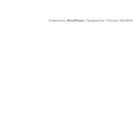
Copyright ©
DAV Sektion Schweinfurt
- Wir informieren ü
Powered by
| Designed by:
Premium WordPre
WordPress