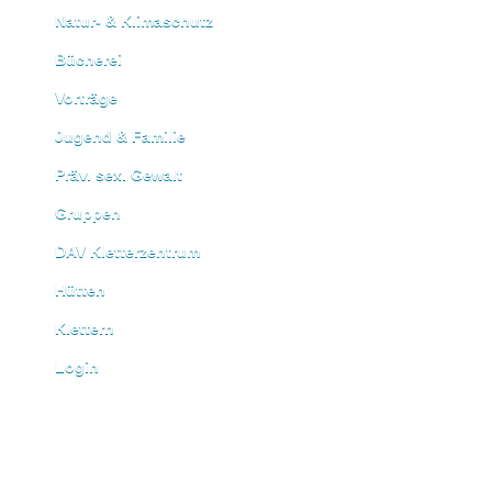
Natur- & Klimaschutz
Bücherei
Vorträge
Jugend & Familie
Präv. sex. Gewalt
Gruppen
DAV Kletterzentrum
Hütten
Klettern
Login