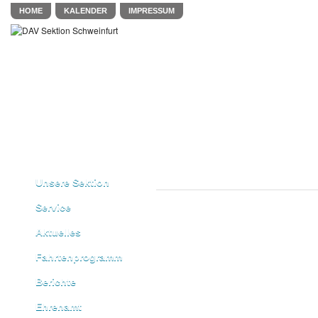
HOME
KALENDER
IMPRESSUM
Unsere Sektion
Service
Aktuelles
Fahrtenprogramm
Berichte
Ehrenamt