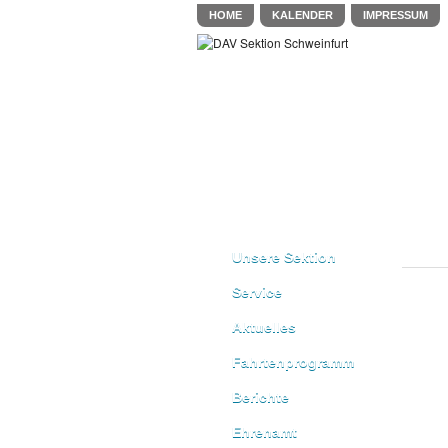
HOME
KALENDER
IMPRESSUM
Unsere Sektion
Service
Aktuelles
Fahrtenprogramm
Berichte
Ehrenamt