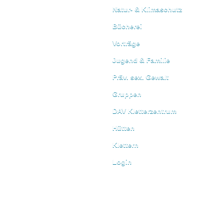
Natur- & Klimaschutz
Bücherei
Vorträge
Jugend & Familie
Präv. sex. Gewalt
Gruppen
DAV Kletterzentrum
Hütten
Klettern
Login