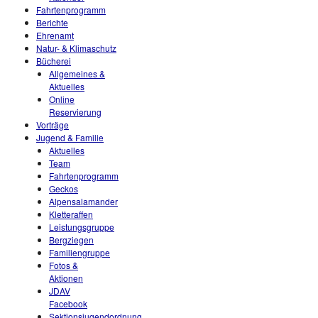
Fahrtenprogramm
Berichte
Ehrenamt
Natur- & Klimaschutz
Bücherei
Allgemeines &
Aktuelles
Online
Reservierung
Vorträge
Jugend & Familie
Aktuelles
Team
Fahrtenprogramm
Geckos
Alpensalamander
Kletteraffen
Leistungsgruppe
Bergziegen
Familiengruppe
Fotos &
Aktionen
JDAV
Facebook
Sektionsjugendordnung