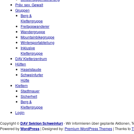
Präv. sex. Gewalt
Gruppen
Berg &
Klettergruppe
Freitagswanderer
Wandergruppe
Mountainbikegruppe
Wintersportabteilung
Inklusive
Klettergruppe
DAV Kletterzentrum
Hütten
Haselstaude
Schweinfurter
Hütte
Klettern
Stadtmauer
Sicherheit
Berg &
Klettergruppe
Login
Copyright ©
DAV Sektion Schweinfurt
- Wir informieren über geplante Aktionen, T
Powered by
WordPress
| Designed by:
Premium WordPress Themes
| Thanks to
T