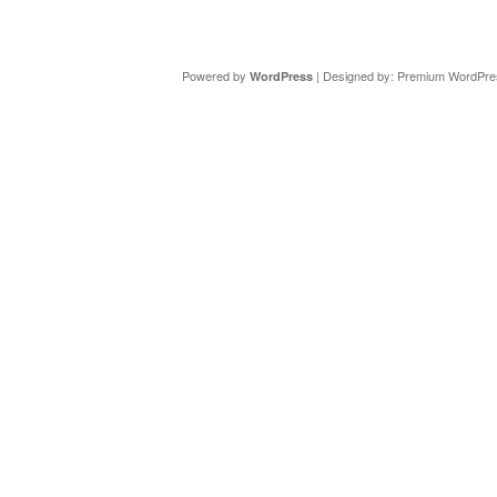
Copyright ©
DAV Sektion Schweinfurt
- Wir informieren ü
Powered by
| Designed by:
Premium WordPre
WordPress