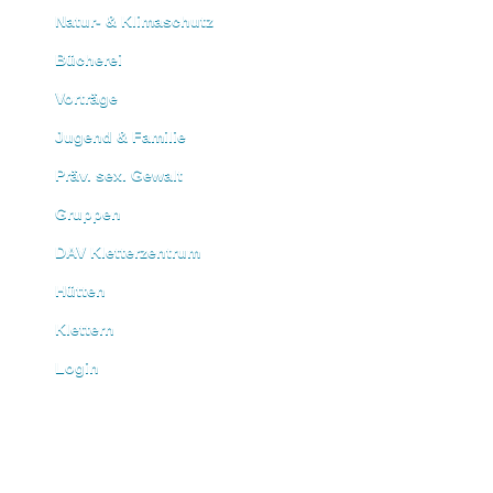
Natur- & Klimaschutz
Bücherei
Vorträge
Jugend & Familie
Präv. sex. Gewalt
Gruppen
DAV Kletterzentrum
Hütten
Klettern
Login