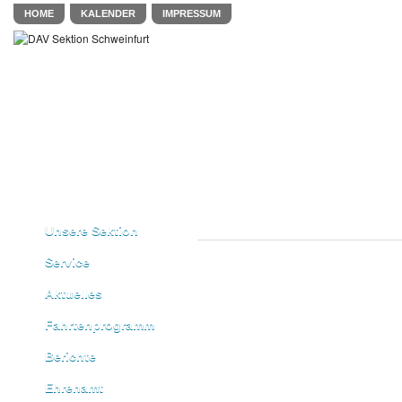
HOME
KALENDER
IMPRESSUM
Unsere Sektion
Service
Aktuelles
Fahrtenprogramm
Berichte
Ehrenamt