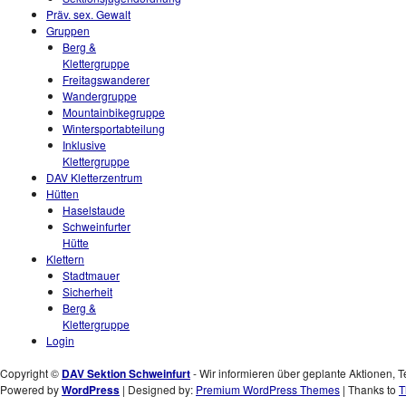
Präv. sex. Gewalt
Gruppen
Berg &
Klettergruppe
Freitagswanderer
Wandergruppe
Mountainbikegruppe
Wintersportabteilung
Inklusive
Klettergruppe
DAV Kletterzentrum
Hütten
Haselstaude
Schweinfurter
Hütte
Klettern
Stadtmauer
Sicherheit
Berg &
Klettergruppe
Login
Copyright ©
DAV Sektion Schweinfurt
- Wir informieren über geplante Aktionen, T
Powered by
WordPress
| Designed by:
Premium WordPress Themes
| Thanks to
T