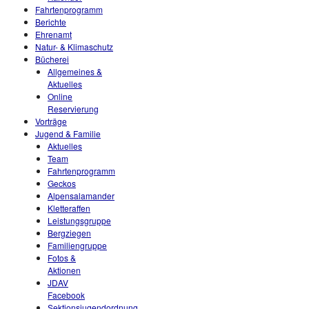
Fahrtenprogramm
Berichte
Ehrenamt
Natur- & Klimaschutz
Bücherei
Allgemeines &
Aktuelles
Online
Reservierung
Vorträge
Jugend & Familie
Aktuelles
Team
Fahrtenprogramm
Geckos
Alpensalamander
Kletteraffen
Leistungsgruppe
Bergziegen
Familiengruppe
Fotos &
Aktionen
JDAV
Facebook
Sektionsjugendordnung