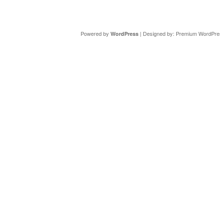
Copyright ©
DAV Sektion Schweinfurt
- Wir informieren ü
Powered by
| Designed by:
Premium WordPre
WordPress