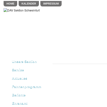
HOME
KALENDER
IMPRESSUM
Unsere Sektion
Service
Aktuelles
Fahrtenprogramm
Berichte
Ehrenamt