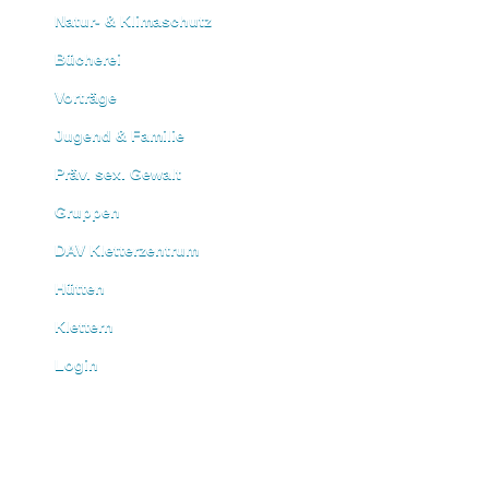
Natur- & Klimaschutz
Bücherei
Vorträge
Jugend & Familie
Präv. sex. Gewalt
Gruppen
DAV Kletterzentrum
Hütten
Klettern
Login