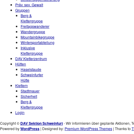
Präv. sex. Gewalt
Gruppen
Berg &
Klettergruppe
Freitagswanderer
Wandergruppe
Mountainbikegruppe
Wintersportabteilung
Inklusive
Klettergruppe
DAV Kletterzentrum
Hütten
Haselstaude
Schweinfurter
Hütte
Klettern
Stadtmauer
Sicherheit
Berg &
Klettergruppe
Login
Copyright ©
DAV Sektion Schweinfurt
- Wir informieren über geplante Aktionen, T
Powered by
WordPress
| Designed by:
Premium WordPress Themes
| Thanks to
T