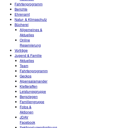
Fahrtenprogramm
Berichte
Ehrenamt
Natur- & Klimaschutz
Bücherei
Allgemeines &
Aktuelles
Online
Reservierung
Vorträge
Jugend & Familie
Aktuelles
Team
Fahrtenprogramm
Geckos
Alpensalamander
Kletteraffen
Leistungsgruppe
Bergziegen
Familiengruppe
Fotos &
Aktionen
JDAV
Facebook
Sektionsjugendordnung