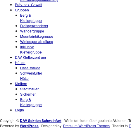
Präv. sex. Gewalt
Gruppen
Berg &
Klettergruppe
Freitagswanderer
Wandergruppe
Mountainbikegruppe
Wintersportabteilung
Inklusive
Klettergruppe
DAV Kletterzentrum
Hütten
Haselstaude
Schweinfurter
Hütte
Klettern
Stadtmauer
Sicherheit
Berg &
Klettergruppe
Login
Copyright ©
DAV Sektion Schweinfurt
- Wir informieren über geplante Aktionen, T
Powered by
WordPress
| Designed by:
Premium WordPress Themes
| Thanks to
T