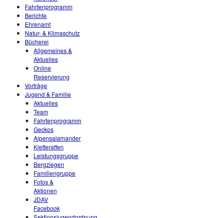
Fahrtenprogramm
Berichte
Ehrenamt
Natur- & Klimaschutz
Bücherei
Allgemeines &
Aktuelles
Online
Reservierung
Vorträge
Jugend & Familie
Aktuelles
Team
Fahrtenprogramm
Geckos
Alpensalamander
Kletteraffen
Leistungsgruppe
Bergziegen
Familiengruppe
Fotos &
Aktionen
JDAV
Facebook
Sektionsjugendordnung