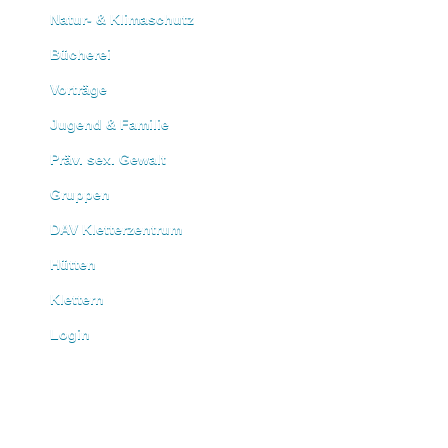
Natur- & Klimaschutz
Bücherei
Vorträge
Jugend & Familie
Präv. sex. Gewalt
Gruppen
DAV Kletterzentrum
Hütten
Klettern
Login