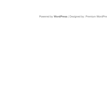
Copyright ©
DAV Sektion Schweinfurt
- Wir informieren ü
Powered by
| Designed by:
Premium WordPre
WordPress