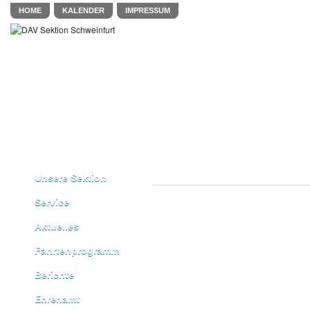
HOME
KALENDER
IMPRESSUM
Unsere Sektion
Service
Aktuelles
Fahrtenprogramm
Berichte
Ehrenamt