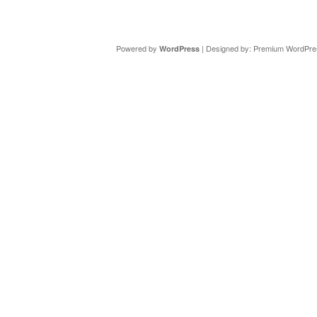
Copyright ©
DAV Sektion Schweinfurt
- Wir informieren ü
Powered by
| Designed by:
Premium WordPre
WordPress