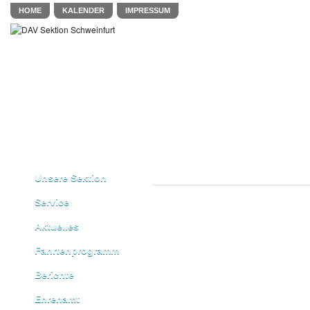
HOME
KALENDER
IMPRESSUM
Unsere Sektion
Service
Aktuelles
Fahrtenprogramm
Berichte
Ehrenamt