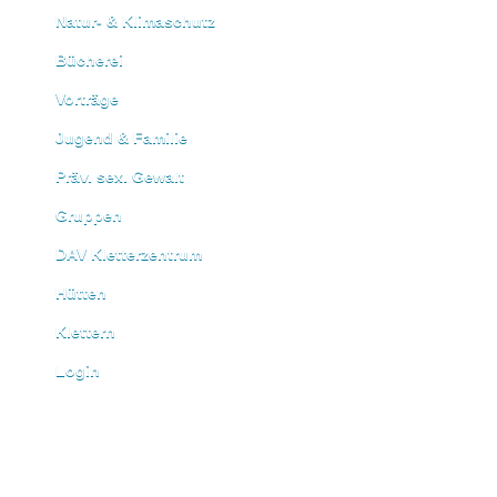
Natur- & Klimaschutz
Bücherei
Vorträge
Jugend & Familie
Präv. sex. Gewalt
Gruppen
DAV Kletterzentrum
Hütten
Klettern
Login