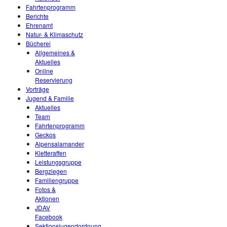
Fahrtenprogramm
Berichte
Ehrenamt
Natur- & Klimaschutz
Bücherei
Allgemeines &
Aktuelles
Online
Reservierung
Vorträge
Jugend & Familie
Aktuelles
Team
Fahrtenprogramm
Geckos
Alpensalamander
Kletteraffen
Leistungsgruppe
Bergziegen
Familiengruppe
Fotos &
Aktionen
JDAV
Facebook
Sektionsjugendordnung