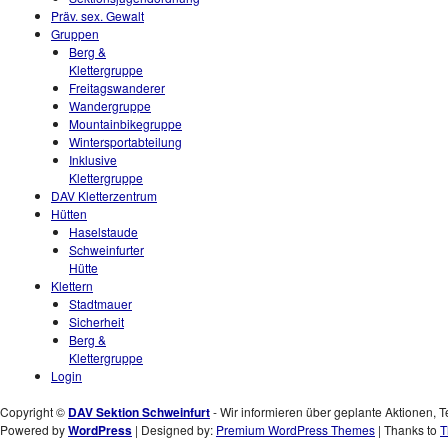
Präv. sex. Gewalt
Gruppen
Berg &
Klettergruppe
Freitagswanderer
Wandergruppe
Mountainbikegruppe
Wintersportabteilung
Inklusive
Klettergruppe
DAV Kletterzentrum
Hütten
Haselstaude
Schweinfurter
Hütte
Klettern
Stadtmauer
Sicherheit
Berg &
Klettergruppe
Login
Copyright ©
DAV Sektion Schweinfurt
- Wir informieren über geplante Aktionen, T
Powered by
WordPress
| Designed by:
Premium WordPress Themes
| Thanks to
T