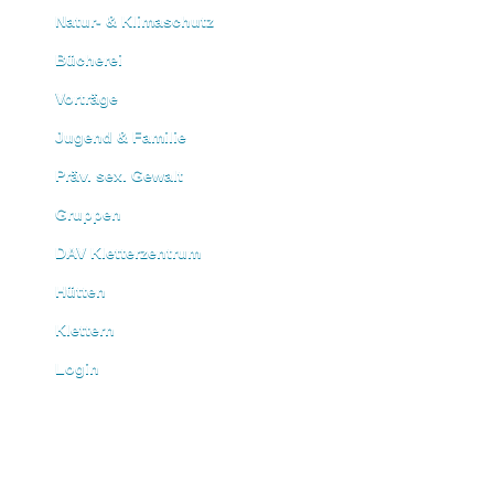
Natur- & Klimaschutz
Bücherei
Vorträge
Jugend & Familie
Präv. sex. Gewalt
Gruppen
DAV Kletterzentrum
Hütten
Klettern
Login