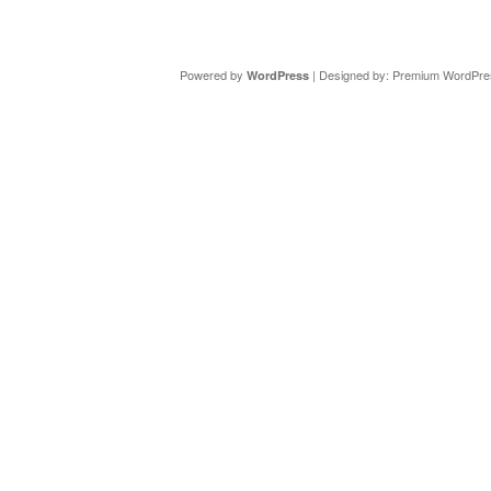
Copyright ©
DAV Sektion Schweinfurt
- Wir informieren ü
Powered by
| Designed by:
Premium WordPre
WordPress