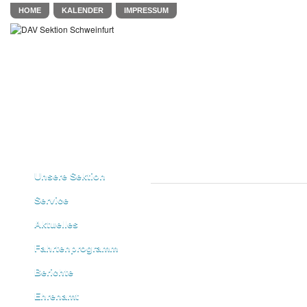
HOME
KALENDER
IMPRESSUM
Unsere Sektion
Service
Aktuelles
Fahrtenprogramm
Berichte
Ehrenamt