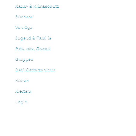
Natur- & Klimaschutz
Bücherei
Vorträge
Jugend & Familie
Präv. sex. Gewalt
Gruppen
DAV Kletterzentrum
Hütten
Klettern
Login