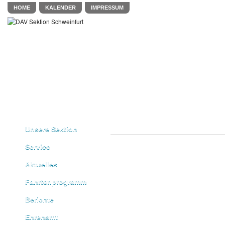
HOME
KALENDER
IMPRESSUM
Unsere Sektion
Service
Aktuelles
Fahrtenprogramm
Berichte
Ehrenamt