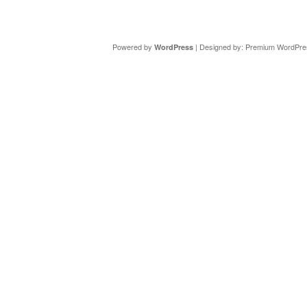
Copyright ©
DAV Sektion Schweinfurt
- Wir informieren ü
Powered by
| Designed by:
Premium WordPre
WordPress