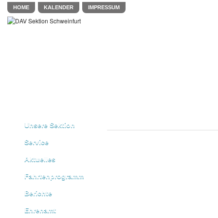
HOME
KALENDER
IMPRESSUM
Unsere Sektion
Service
Aktuelles
Fahrtenprogramm
Berichte
Ehrenamt