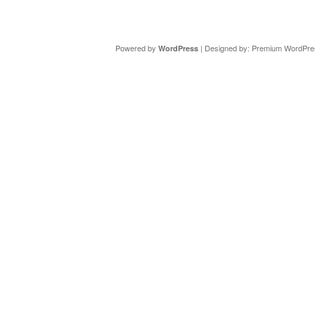
Copyright ©
DAV Sektion Schweinfurt
- Wir informieren ü
Powered by
| Designed by:
Premium WordPre
WordPress