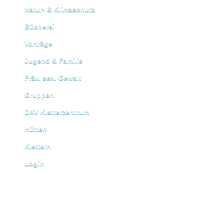
Natur- & Klimaschutz
Bücherei
Vorträge
Jugend & Familie
Präv. sex. Gewalt
Gruppen
DAV Kletterzentrum
Hütten
Klettern
Login