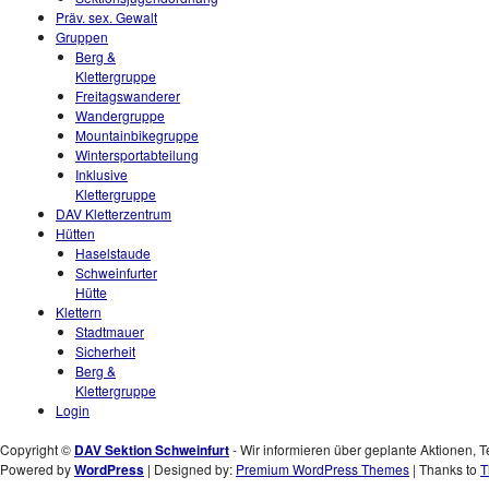
Präv. sex. Gewalt
Gruppen
Berg &
Klettergruppe
Freitagswanderer
Wandergruppe
Mountainbikegruppe
Wintersportabteilung
Inklusive
Klettergruppe
DAV Kletterzentrum
Hütten
Haselstaude
Schweinfurter
Hütte
Klettern
Stadtmauer
Sicherheit
Berg &
Klettergruppe
Login
Copyright ©
DAV Sektion Schweinfurt
- Wir informieren über geplante Aktionen, T
Powered by
WordPress
| Designed by:
Premium WordPress Themes
| Thanks to
T