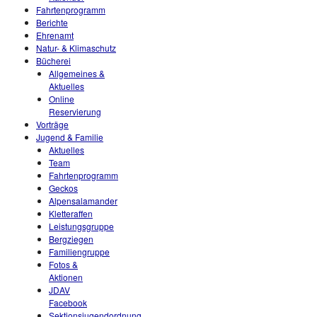
Fahrtenprogramm
Berichte
Ehrenamt
Natur- & Klimaschutz
Bücherei
Allgemeines &
Aktuelles
Online
Reservierung
Vorträge
Jugend & Familie
Aktuelles
Team
Fahrtenprogramm
Geckos
Alpensalamander
Kletteraffen
Leistungsgruppe
Bergziegen
Familiengruppe
Fotos &
Aktionen
JDAV
Facebook
Sektionsjugendordnung