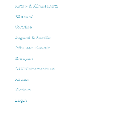
Natur- & Klimaschutz
Bücherei
Vorträge
Jugend & Familie
Präv. sex. Gewalt
Gruppen
DAV Kletterzentrum
Hütten
Klettern
Login