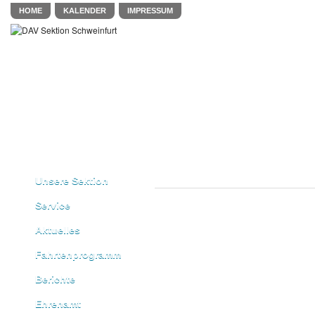
HOME
KALENDER
IMPRESSUM
Unsere Sektion
Service
Aktuelles
Fahrtenprogramm
Berichte
Ehrenamt