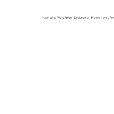
Copyright ©
DAV Sektion Schweinfurt
- Wir informieren ü
Powered by
| Designed by:
Premium WordPre
WordPress