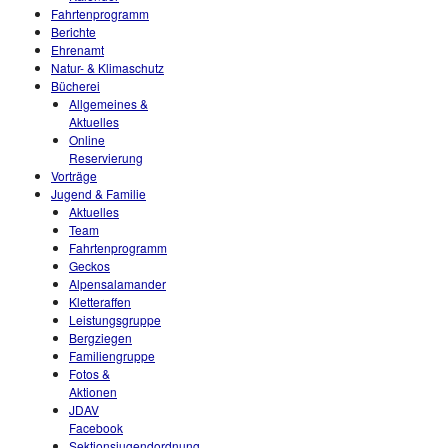
Fahrtenprogramm
Berichte
Ehrenamt
Natur- & Klimaschutz
Bücherei
Allgemeines &
Aktuelles
Online
Reservierung
Vorträge
Jugend & Familie
Aktuelles
Team
Fahrtenprogramm
Geckos
Alpensalamander
Kletteraffen
Leistungsgruppe
Bergziegen
Familiengruppe
Fotos &
Aktionen
JDAV
Facebook
Sektionsjugendordnung