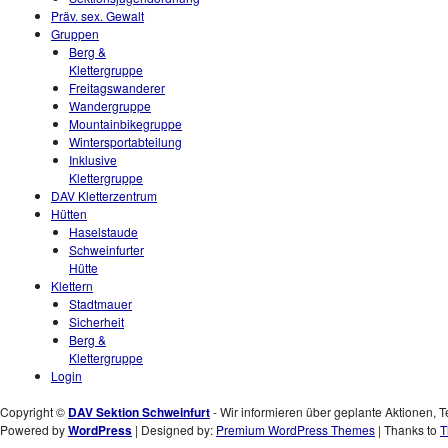
Präv. sex. Gewalt
Gruppen
Berg &
Klettergruppe
Freitagswanderer
Wandergruppe
Mountainbikegruppe
Wintersportabteilung
Inklusive
Klettergruppe
DAV Kletterzentrum
Hütten
Haselstaude
Schweinfurter
Hütte
Klettern
Stadtmauer
Sicherheit
Berg &
Klettergruppe
Login
Copyright ©
DAV Sektion Schweinfurt
- Wir informieren über geplante Aktionen, T
Powered by
WordPress
| Designed by:
Premium WordPress Themes
| Thanks to
T