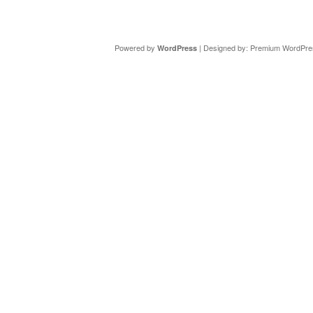
Copyright ©
DAV Sektion Schweinfurt
- Wir informieren ü
Powered by
| Designed by:
Premium WordPre
WordPress