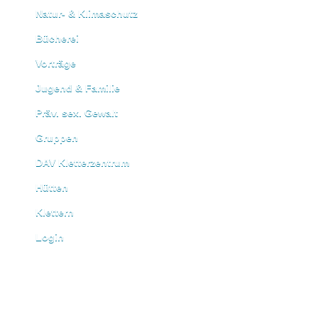
Natur- & Klimaschutz
Bücherei
Vorträge
Jugend & Familie
Präv. sex. Gewalt
Gruppen
DAV Kletterzentrum
Hütten
Klettern
Login