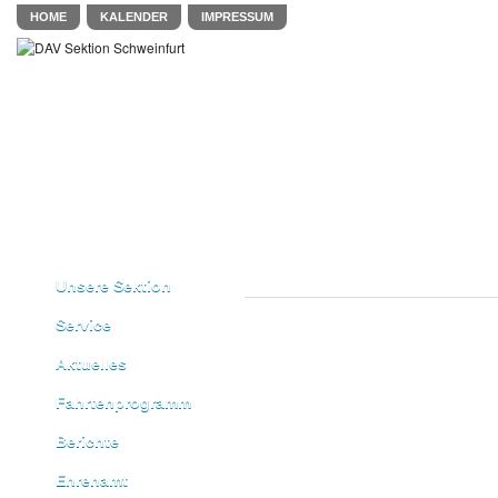
HOME
KALENDER
IMPRESSUM
Unsere Sektion
Service
Aktuelles
Fahrtenprogramm
Berichte
Ehrenamt