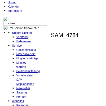
Home
Kalender
Impressum
Unsere Sektion
SAM_4784
Vorstand
Referenten
Service
Geschäftsstelle
Materialverleih
Mitgliedsbeiträge
Mitglied
werden
Sektionsmitteilung
Vorteile einer
DAV
Mitgliedschaft
Newsletter
Satzung
Kontakt
Aktuelles
Kalender