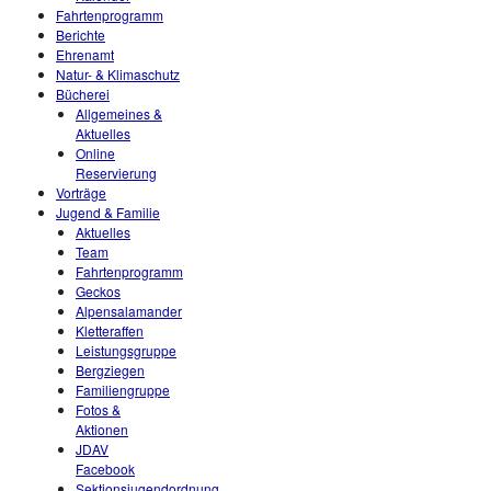
Fahrtenprogramm
Berichte
Ehrenamt
Natur- & Klimaschutz
Bücherei
Allgemeines &
Aktuelles
Online
Reservierung
Vorträge
Jugend & Familie
Aktuelles
Team
Fahrtenprogramm
Geckos
Alpensalamander
Kletteraffen
Leistungsgruppe
Bergziegen
Familiengruppe
Fotos &
Aktionen
JDAV
Facebook
Sektionsjugendordnung