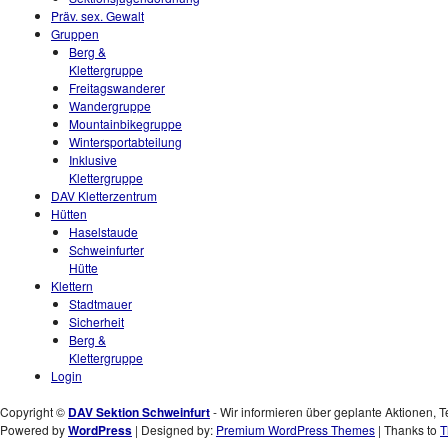
Präv. sex. Gewalt
Gruppen
Berg &
Klettergruppe
Freitagswanderer
Wandergruppe
Mountainbikegruppe
Wintersportabteilung
Inklusive
Klettergruppe
DAV Kletterzentrum
Hütten
Haselstaude
Schweinfurter
Hütte
Klettern
Stadtmauer
Sicherheit
Berg &
Klettergruppe
Login
Copyright ©
DAV Sektion Schweinfurt
- Wir informieren über geplante Aktionen, T
Powered by
WordPress
| Designed by:
Premium WordPress Themes
| Thanks to
T