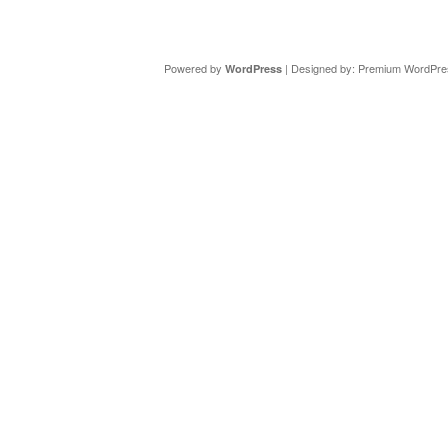
Copyright ©
DAV Sektion Schweinfurt
- Wir informieren ü
Powered by
| Designed by:
Premium WordPre
WordPress