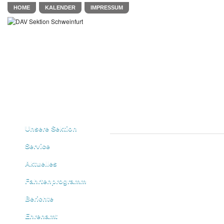
HOME
KALENDER
IMPRESSUM
Unsere Sektion
Service
Aktuelles
Fahrtenprogramm
Berichte
Ehrenamt