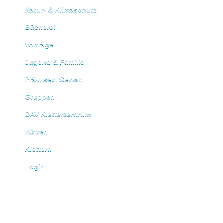
Natur- & Klimaschutz
Bücherei
Vorträge
Jugend & Familie
Präv. sex. Gewalt
Gruppen
DAV Kletterzentrum
Hütten
Klettern
Login