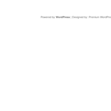
Copyright ©
DAV Sektion Schweinfurt
- Wir informieren ü
Powered by
| Designed by:
Premium WordPre
WordPress