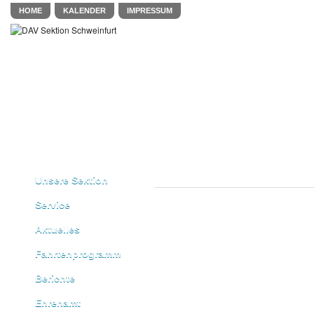
HOME
KALENDER
IMPRESSUM
Unsere Sektion
Service
Aktuelles
Fahrtenprogramm
Berichte
Ehrenamt