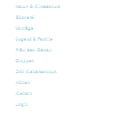
Natur- & Klimaschutz
Bücherei
Vorträge
Jugend & Familie
Präv. sex. Gewalt
Gruppen
DAV Kletterzentrum
Hütten
Klettern
Login