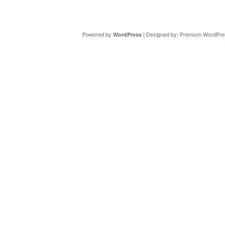
Copyright ©
DAV Sektion Schweinfurt
- Wir informieren ü
Powered by
| Designed by:
Premium WordPre
WordPress