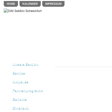
HOME
KALENDER
IMPRESSUM
Unsere Sektion
Service
Aktuelles
Fahrtenprogramm
Berichte
Ehrenamt