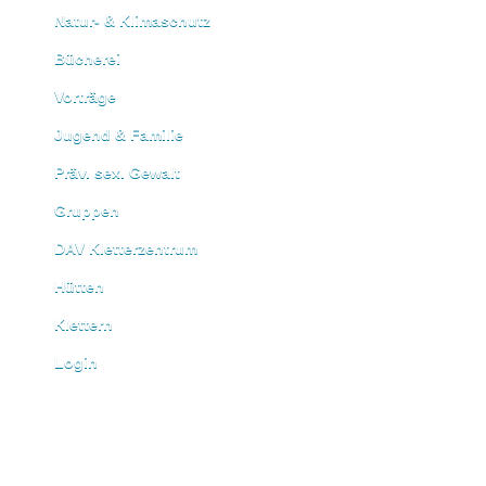
Natur- & Klimaschutz
Bücherei
Vorträge
Jugend & Familie
Präv. sex. Gewalt
Gruppen
DAV Kletterzentrum
Hütten
Klettern
Login