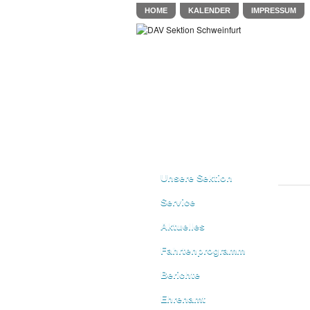
HOME
KALENDER
IMPRESSUM
Unsere Sektion
Service
Aktuelles
Fahrtenprogramm
Berichte
Ehrenamt