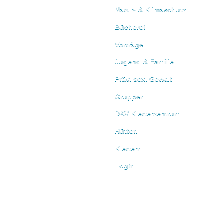
Natur- & Klimaschutz
Bücherei
Vorträge
Jugend & Familie
Präv. sex. Gewalt
Gruppen
DAV Kletterzentrum
Hütten
Klettern
Login