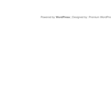
Copyright ©
DAV Sektion Schweinfurt
- Wir informieren ü
Powered by
| Designed by:
Premium WordPre
WordPress