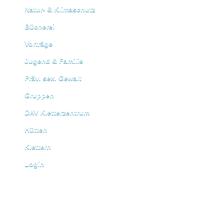
Natur- & Klimaschutz
Bücherei
Vorträge
Jugend & Familie
Präv. sex. Gewalt
Gruppen
DAV Kletterzentrum
Hütten
Klettern
Login