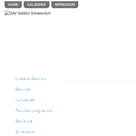
HOME
KALENDER
IMPRESSUM
Unsere Sektion
Service
Aktuelles
Fahrtenprogramm
Berichte
Ehrenamt