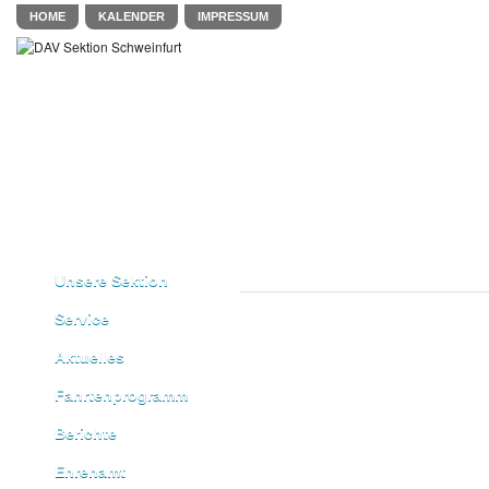
HOME
KALENDER
IMPRESSUM
Unsere Sektion
Service
Aktuelles
Fahrtenprogramm
Berichte
Ehrenamt