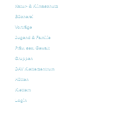
Natur- & Klimaschutz
Bücherei
Vorträge
Jugend & Familie
Präv. sex. Gewalt
Gruppen
DAV Kletterzentrum
Hütten
Klettern
Login