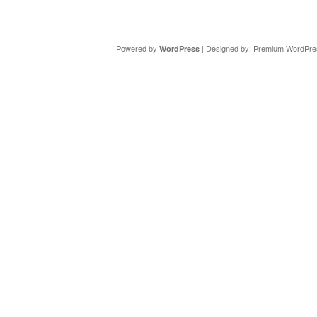
Copyright ©
DAV Sektion Schweinfurt
- Wir informieren ü
Powered by
| Designed by:
Premium WordPre
WordPress