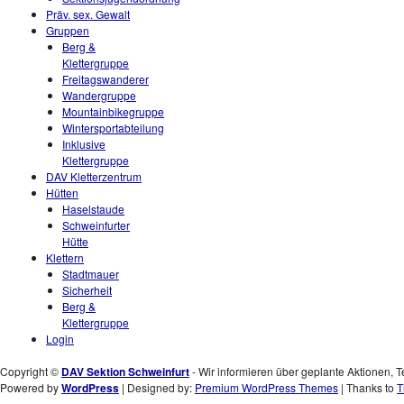
Präv. sex. Gewalt
Gruppen
Berg &
Klettergruppe
Freitagswanderer
Wandergruppe
Mountainbikegruppe
Wintersportabteilung
Inklusive
Klettergruppe
DAV Kletterzentrum
Hütten
Haselstaude
Schweinfurter
Hütte
Klettern
Stadtmauer
Sicherheit
Berg &
Klettergruppe
Login
Copyright ©
DAV Sektion Schweinfurt
- Wir informieren über geplante Aktionen, T
Powered by
WordPress
| Designed by:
Premium WordPress Themes
| Thanks to
T