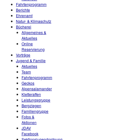
Fahrtenprogramm
Berichte
Ehrenamt
Natur- & Klimaschutz
Bücherei
Allgemeines &
Aktuelles
Online
Reservierung
Vorträge
Jugend & Familie
Aktuelles
Team
Fahrtenprogramm
Geckos
Alpensalamander
Kletteraffen
Leistungsgruppe
Bergziegen
Familiengruppe
Fotos &
Aktionen
JDAV
Facebook
Sektionsjugendordnung