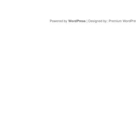
Copyright ©
DAV Sektion Schweinfurt
- Wir informieren ü
Powered by
| Designed by:
Premium WordPre
WordPress