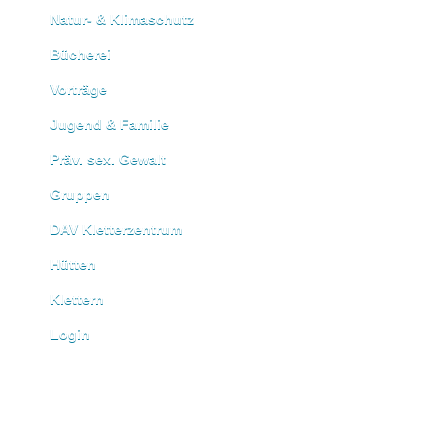
Natur- & Klimaschutz
Bücherei
Vorträge
Jugend & Familie
Präv. sex. Gewalt
Gruppen
DAV Kletterzentrum
Hütten
Klettern
Login