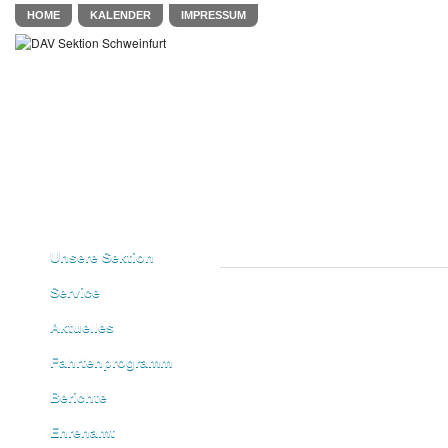
HOME
KALENDER
IMPRESSUM
Unsere Sektion
Service
Aktuelles
Fahrtenprogramm
Berichte
Ehrenamt