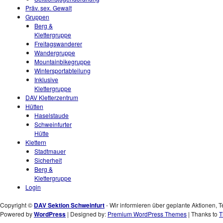
Präv. sex. Gewalt
Gruppen
Berg &
Klettergruppe
Freitagswanderer
Wandergruppe
Mountainbikegruppe
Wintersportabteilung
Inklusive
Klettergruppe
DAV Kletterzentrum
Hütten
Haselstaude
Schweinfurter
Hütte
Klettern
Stadtmauer
Sicherheit
Berg &
Klettergruppe
Login
Copyright ©
DAV Sektion Schweinfurt
- Wir informieren über geplante Aktionen, T
Powered by
WordPress
| Designed by:
Premium WordPress Themes
| Thanks to
T