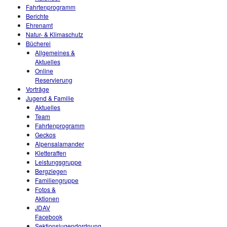
Fahrtenprogramm
Berichte
Ehrenamt
Natur- & Klimaschutz
Bücherei
Allgemeines &
Aktuelles
Online
Reservierung
Vorträge
Jugend & Familie
Aktuelles
Team
Fahrtenprogramm
Geckos
Alpensalamander
Kletteraffen
Leistungsgruppe
Bergziegen
Familiengruppe
Fotos &
Aktionen
JDAV
Facebook
Sektionsjugendordnung