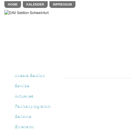
HOME
KALENDER
IMPRESSUM
Unsere Sektion
Service
Aktuelles
Fahrtenprogramm
Berichte
Ehrenamt