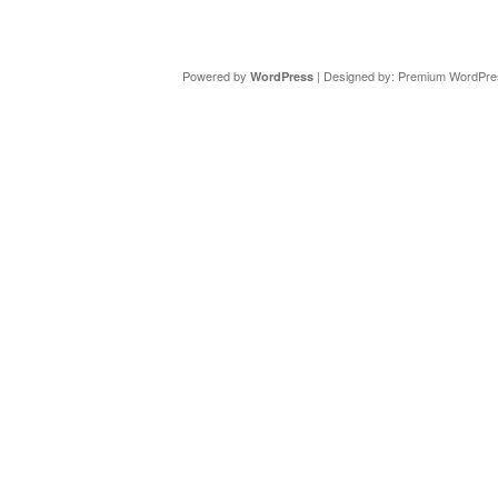
Copyright ©
DAV Sektion Schweinfurt
- Wir informieren ü
Powered by
| Designed by:
Premium WordPre
WordPress