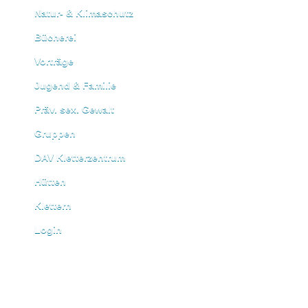
Natur- & Klimaschutz
Bücherei
Vorträge
Jugend & Familie
Präv. sex. Gewalt
Gruppen
DAV Kletterzentrum
Hütten
Klettern
Login