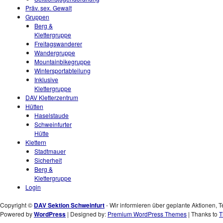
Präv. sex. Gewalt
Gruppen
Berg &
Klettergruppe
Freitagswanderer
Wandergruppe
Mountainbikegruppe
Wintersportabteilung
Inklusive
Klettergruppe
DAV Kletterzentrum
Hütten
Haselstaude
Schweinfurter
Hütte
Klettern
Stadtmauer
Sicherheit
Berg &
Klettergruppe
Login
Copyright ©
DAV Sektion Schweinfurt
- Wir informieren über geplante Aktionen, T
Powered by
WordPress
| Designed by:
Premium WordPress Themes
| Thanks to
T