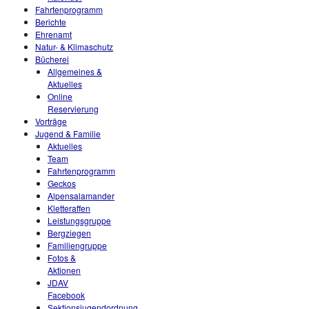
Fahrtenprogramm
Berichte
Ehrenamt
Natur- & Klimaschutz
Bücherei
Allgemeines &
Aktuelles
Online
Reservierung
Vorträge
Jugend & Familie
Aktuelles
Team
Fahrtenprogramm
Geckos
Alpensalamander
Kletteraffen
Leistungsgruppe
Bergziegen
Familiengruppe
Fotos &
Aktionen
JDAV
Facebook
Sektionsjugendordnung