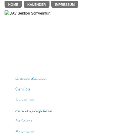
HOME
KALENDER
IMPRESSUM
Unsere Sektion
Service
Aktuelles
Fahrtenprogramm
Berichte
Ehrenamt