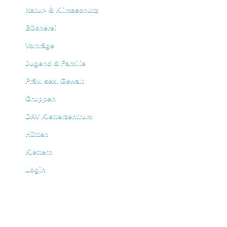
Natur- & Klimaschutz
Bücherei
Vorträge
Jugend & Familie
Präv. sex. Gewalt
Gruppen
DAV Kletterzentrum
Hütten
Klettern
Login