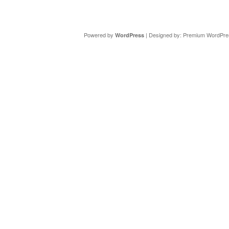
Copyright ©
DAV Sektion Schweinfurt
- Wir informieren ü
Powered by
| Designed by:
Premium WordPre
WordPress