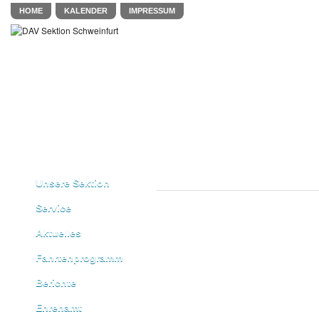
HOME
KALENDER
IMPRESSUM
Unsere Sektion
Service
Aktuelles
Fahrtenprogramm
Berichte
Ehrenamt