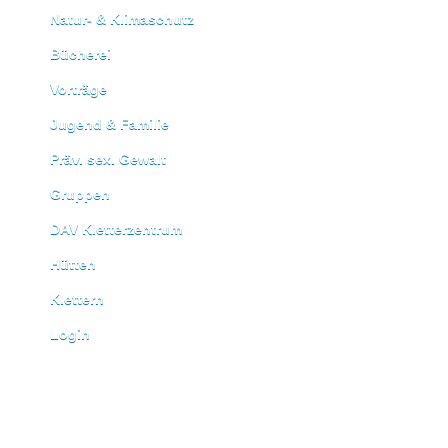
Natur- & Klimaschutz
Bücherei
Vorträge
Jugend & Familie
Präv. sex. Gewalt
Gruppen
DAV Kletterzentrum
Hütten
Klettern
Login