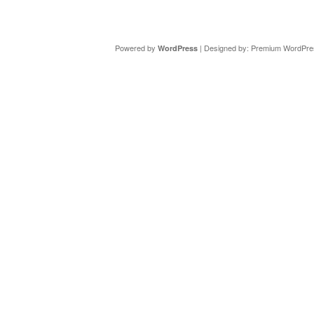
Copyright ©
DAV Sektion Schweinfurt
- Wir informieren ü
Powered by
| Designed by:
Premium WordPre
WordPress