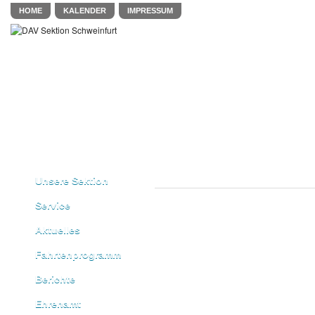
HOME
KALENDER
IMPRESSUM
Unsere Sektion
Service
Aktuelles
Fahrtenprogramm
Berichte
Ehrenamt