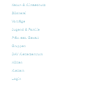
Natur- & Klimaschutz
Bücherei
Vorträge
Jugend & Familie
Präv. sex. Gewalt
Gruppen
DAV Kletterzentrum
Hütten
Klettern
Login