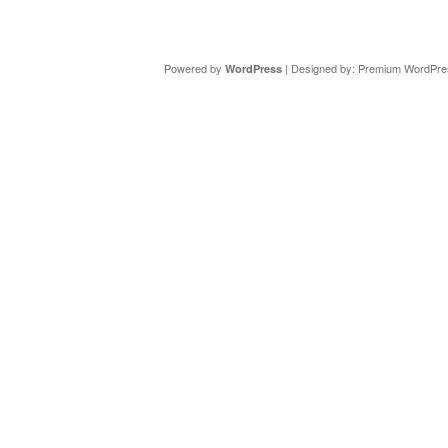
Copyright ©
DAV Sektion Schweinfurt
- Wir informieren ü
Powered by
| Designed by:
Premium WordPre
WordPress