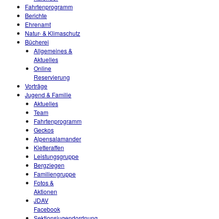
Fahrtenprogramm
Berichte
Ehrenamt
Natur- & Klimaschutz
Bücherei
Allgemeines &
Aktuelles
Online
Reservierung
Vorträge
Jugend & Familie
Aktuelles
Team
Fahrtenprogramm
Geckos
Alpensalamander
Kletteraffen
Leistungsgruppe
Bergziegen
Familiengruppe
Fotos &
Aktionen
JDAV
Facebook
Sektionsjugendordnung