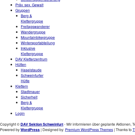
Präv. sex. Gewalt
Gruppen
Berg &
Klettergruppe
Freitagswanderer
Wandergruppe
Mountainbikegruppe
Wintersportabteilung
Inklusive
Klettergruppe
DAV Kletterzentrum
Hütten
Haselstaude
Schweinfurter
Hütte
Klettern
Stadtmauer
Sicherheit
Berg &
Klettergruppe
Login
Copyright ©
DAV Sektion Schweinfurt
- Wir informieren über geplante Aktionen, T
Powered by
WordPress
| Designed by:
Premium WordPress Themes
| Thanks to
T