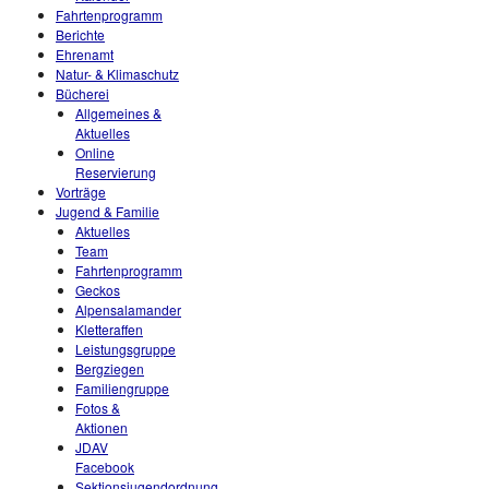
Fahrtenprogramm
Berichte
Ehrenamt
Natur- & Klimaschutz
Bücherei
Allgemeines &
Aktuelles
Online
Reservierung
Vorträge
Jugend & Familie
Aktuelles
Team
Fahrtenprogramm
Geckos
Alpensalamander
Kletteraffen
Leistungsgruppe
Bergziegen
Familiengruppe
Fotos &
Aktionen
JDAV
Facebook
Sektionsjugendordnung