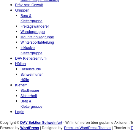
Präv. sex. Gewalt
Gruppen
Berg &
Klettergruppe
Freitagswanderer
Wandergruppe
Mountainbikegruppe
Wintersportabteilung
Inklusive
Klettergruppe
DAV Kletterzentrum
Hütten
Haselstaude
Schweinfurter
Hütte
Klettern
Stadtmauer
Sicherheit
Berg &
Klettergruppe
Login
Copyright ©
DAV Sektion Schweinfurt
- Wir informieren über geplante Aktionen, T
Powered by
WordPress
| Designed by:
Premium WordPress Themes
| Thanks to
T