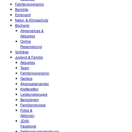
Fahrtenprogramm
Berichte
Ehrenamt
Natur- & Klimaschutz
Bücherei
Allgemeines &
Aktuelles
Online
Reservierung
Vorträge
Jugend & Familie
Aktuelles
Team
Fahrtenprogramm
Geckos
Alpensalamander
Kletteraffen
Leistungsgruppe
Bergziegen
Familiengruppe
Fotos &
Aktionen
JDAV
Facebook
Sektionsjugendordnung