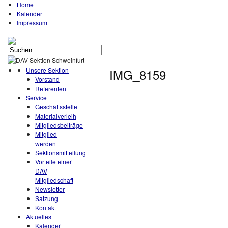
Home
Kalender
Impressum
Unsere Sektion
IMG_8159
Vorstand
Referenten
Service
Geschäftsstelle
Materialverleih
Mitgliedsbeiträge
Mitglied
werden
Sektionsmitteilung
Vorteile einer
DAV
Mitgliedschaft
Newsletter
Satzung
Kontakt
Aktuelles
Kalender