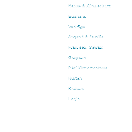
Natur- & Klimaschutz
Bücherei
Vorträge
Jugend & Familie
Präv. sex. Gewalt
Gruppen
DAV Kletterzentrum
Hütten
Klettern
Login