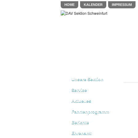
HOME
KALENDER
IMPRESSUM
Unsere Sektion
Service
Aktuelles
Fahrtenprogramm
Berichte
Ehrenamt