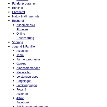
Fahrtenprogramm
Berichte
Ehrenamt
Natur- & Klimaschutz
Bücherei
Allgemeines &
Aktuelles
Online
Reservierung
Vorträge
Jugend & Familie
Aktuelles
Team
Fahrtenprogramm
Geckos
Alpensalamander
Kletteraffen
Leistungsgruppe
Bergziegen
Familiengruppe
Fotos &
Aktionen
JDAV
Facebook
Sektionsjugendordnung