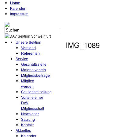
Home
Kalender
Impressum
Unsere Sektion
IMG_1089
Vorstand
Referenten
Service
Geschäftsstelle
Materialverleih
Mitgliedsbeiträge
Mitglied
werden
Sektionsmitteilung
Vorteile einer
DAV
Mitgliedschaft
Newsletter
Satzung
Kontakt
Aktuelles
Kalender