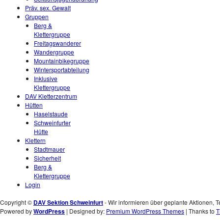
Präv. sex. Gewalt
Gruppen
Berg &
Klettergruppe
Freitagswanderer
Wandergruppe
Mountainbikegruppe
Wintersportabteilung
Inklusive
Klettergruppe
DAV Kletterzentrum
Hütten
Haselstaude
Schweinfurter
Hütte
Klettern
Stadtmauer
Sicherheit
Berg &
Klettergruppe
Login
Copyright ©
DAV Sektion Schweinfurt
- Wir informieren über geplante Aktionen, T
Powered by
WordPress
| Designed by:
Premium WordPress Themes
| Thanks to
T